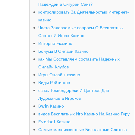
Надежден а Сигурен Сайт?
контролировать За Деятельностью Интернет-
казино
Часто Задаваемые вопросы О Бесплатных
Слотах И Играх Казино
Интернет-казино
Бонусы В Онлайн Казино
как Мы Составляем составить Надежных
Онлайн Клубов
Игры Онлайн-казино
Виды Рейтингов
связь Техподдержки И Центров Для
Лудоманов а Игроков
Bwin Казино
видов Бесплатных Игр Казино На Казино Гуру
Everbet Казино
Самые малоизвестные Бесплатные Слоты а