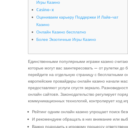
Игры Казино
Casino-x
Оцениваем карьеру Поддержки И Лайв-чат
Казино
Онлайн Казино бесплатно
Более Экзотичные Игры Казино
Единственными популярными играми казино считаютс
которые могут вас заинтересовать — от рулетки до 
перейдите на отдельную страницу с бесплатными онл
европейские провайдеры онлайн казино начали масс
предоставляют услуги спустя зеркало. Разновиднос
онлайн сайтов». Законодательство регулирует пор
коммуникационных технологий, контролирует ход и
Рейтинг одним онлайн казино упрощает поиск без
И рекомендуем обращать в них внимание или выб
Важно подходить к игровому процессу ответственн