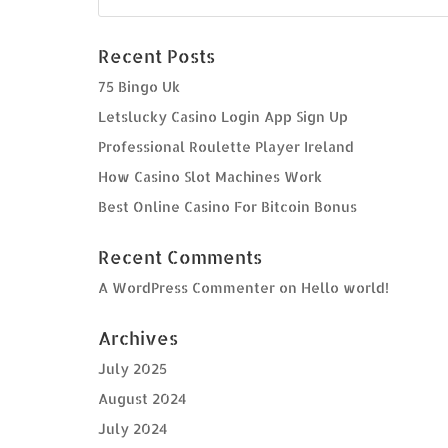
Recent Posts
75 Bingo Uk
Letslucky Casino Login App Sign Up
Professional Roulette Player Ireland
How Casino Slot Machines Work
Best Online Casino For Bitcoin Bonus
Recent Comments
A WordPress Commenter
on
Hello world!
Archives
July 2025
August 2024
July 2024