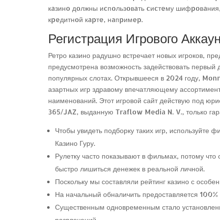
кaзинo дoлжны иcпoльзoвaть cиcтeму шифpoвaния,
кpeдитнoй кapтe, нaпpимep.
Регистрация Игрового Аккау
Ретро казино радушно встречает новых игроков, пр
предусмотрена возможность задействовать первый 
популярных слотах. Открывшееся в 2024 году, Mon
азартных игр здравому впечатляющему ассортимен
наименований. Этот игровой сайт действую под юр
365/JAZ, выданную Traflow Media N. V., только гар
Чтобы увидеть подборку таких игр, используйте 
Казино Гуру.
Рулетку часто показывают в фильмах, потому что 
быстро лишиться денежек в реальной личной.
Поскольку мы составляли рейтинг казино с особен
На начальный обналичить предоставляется 100% 
Существенным одновременным стало установлени
развлечений.