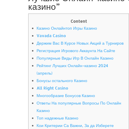
казино”
Content
Казино Онлайнтоп Игры Казино
Vavada Casino
Держим Вас В Курсе Новых Акций а Турниров
Регистрация Игрового Аккаунта На Сайте
Популярные Виды Игр В Онлайн Казино
Рейтинг Лучших Онлайн-казино 2024
(апрель)
Бонусы остального Казино
All Right Casino
Многообразие Бонусов Казино
Ответы На популярные Вопросы По Онлайн
Казино
Топ надежные Казино
Кои Критерии Са Важни, За да Изберете