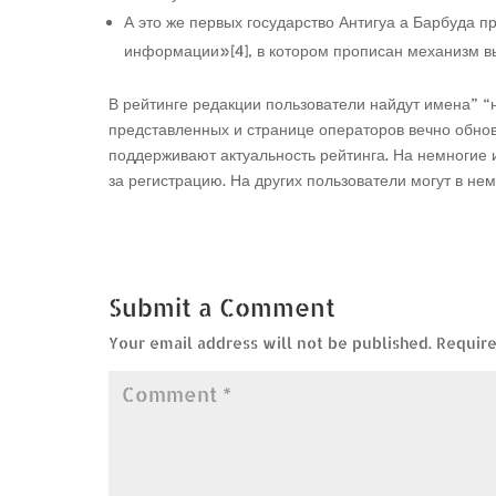
А это же первых государство Антигуа а Барбуда п
информации»[4], в котором прописан механизм в
В рейтинге редакции пользователи найдут имена” 
представленных и странице операторов вечно обнов
поддерживают актуальность рейтинга. На немногие 
за регистрацию. На других пользователи могут в нем
Submit a Comment
Your email address will not be published.
Require