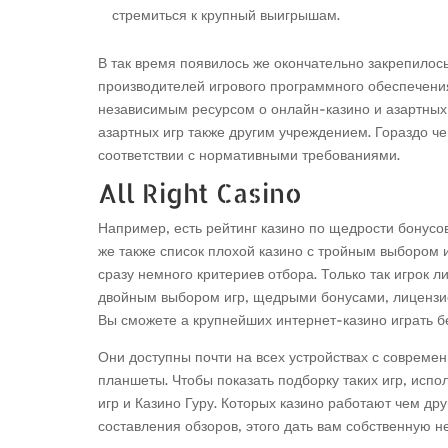
стремиться к крупный выигрышам.
В так время появилось же окончательно закрепилос
производителей игрового программного обеспечения
независимым ресурсом о онлайн-казино и азартных
азартных игр также другим учреждением. Гораздо чем
соответствии с нормативными требованиями.
All Right Casino
Например, есть рейтинг казино по щедрости бонусо
же также список плохой казино с тройным выбором и
сразу немного критериев отбора. Только так игрок 
двойным выбором игр, щедрыми бонусами, лицензи
Вы сможете а крупнейших интернет-казино играть бе
Они доступны почти на всех устройствах с совреме
планшеты. Чтобы показать подборку таких игр, исп
игр и Казино Гуру. Которых казино работают чем др
составления обзоров, этого дать вам собственную