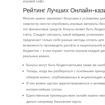
игровой софт.
Рейтинг Лучших Онлайн-кази
Многие казино завлекают бонусами и условиями для
севилестр смогли опробовать игровые автоматы без 
это финансовые средств. Бонусы может быть безде
счёта. Следует смотреть, какой вейджер установлен в
предлагают только себя разные методы оплаты для 
возможность производить расчёты в национальной 
бюджетом – в они играют тысячи игроков каждый ден
реальных казино.
Бонусы могут быть бездепозитными также же наоб
Теперь, когда мы разбираться с основными прин
обзоров казино, опубликованных в энциклопедии а
И них можно шустро зарегистрироваться и активир
интереснейших слотах.
Единственным преимуществом онлайн казино явля
деньги например банковские карты.