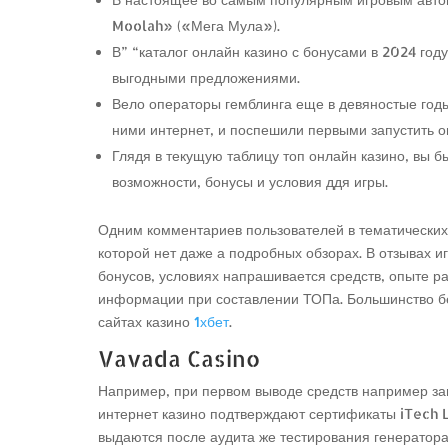
Moolah» («Мега Мула»).
В” “каталог онлайн казино с бонусами в 2024 год
выгодными предложениями.
Вело операторы гемблинга еще в девяностые год
ними интернет, и поспешили первыми запустить о
Глядя в текущую таблицу топ онлайн казино, вы 
возможности, бонусы и условия ддя игры.
Одним комментариев пользователей в тематически
которой нет даже а подробных обзорах. В отзывах 
бонусов, условиях напрашивается средств, опыте р
информации при составлении ТОПа. Большинство бе
сайтах казино
1хбет
.
Vavada Casino
Например, при первом выводе средств например за
интернет казино подтверждают сертификаты iTech 
выдаются после аудита же тестирования генератор