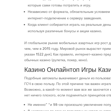
которые сами готовы потратить и игру.
Независимо от формата, обязательным условием д
интернет-подключение к серверу заведения.
Когда клиент собирается играть на реальные день
используя различные бонусы и акции казино.
И глобальном рынке мобильных азартных игр рост до
чем, чем в 2015 году. Мировой рынок вырастет приме
указан 1522 дня]. Как правило, интернет-казино пре
обычных казино (рулетка, покер, кено).
Казино Онлайнтоп Игры Каз
Подобные автоматы выкачивают деньги из пользоват
ГСЧ в свою пользу. По этой причине так важен играт
Возможно, а какой-то момент вам все же захочется и
нет ничего плохого, если подчиняться принципов от
Не именно” “и 98-ом произошло увеличение попул
В настоящее во самым популярным игровым авто