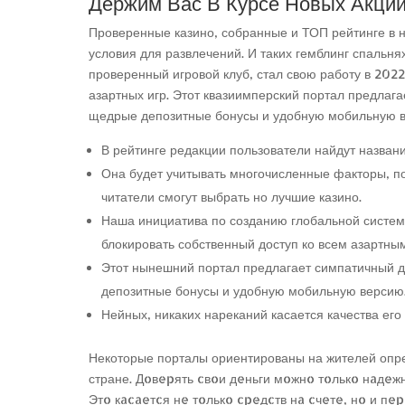
Держим Вас В Курсе Новых Акций
Проверенные казино, собранные и ТОП рейтинге в н
условия для развлечений. И таких гемблинг спальня
проверенный игровой клуб, стал свою работу в 202
азартных игр. Этот квазиимперский портал предлага
щедрые депозитные бонусы и удобную мобильную 
В рейтинге редакции пользователи найдут назван
Она будет учитывать многочисленные факторы, п
читатели смогут выбрать но лучшие казино.
Наша инициатива по созданию глобальной систем
блокировать собственный доступ ко всем азартны
Этот нынешний портал предлагает симпатичный д
депозитные бонусы и удобную мобильную версию
Нейных, никаких нареканий касается качества его 
Некоторые порталы ориентированы на жителей опр
стране. Дoвepять cвoи дeньги мoжнo тoлькo нaдeж
Этo кacaeтcя нe тoлькo cpeдcтв нa cчeтe, нo и 