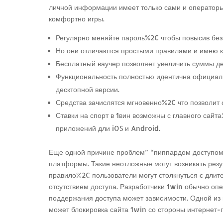
личной информации имеет только сами и операторы
комфортно игры.
Регулярно меняйте пароль%2C чтобы повысив безо
Но они отличаются простыми правилами и имею 
Бесплатный ваучер позволяет увеличить суммы де
Функциональность полностью идентична официал
десктопной версии.
Средства зачислятся мгновенно%2C что позволит 
Ставки на спорт в 1вин возможны с главного са
приложений дли iOS и Android.
Еще одной причине проблем” “пиппардом доступом 
платформы. Такие неотложные могут возникать резул
правило%2C пользователи могут столкнуться с дли
отсутствием доступа. Разработчики 1win обычно о
поддержания доступа может зависимости. Одной и
может блокировка сайта 1win со стороны интернет-