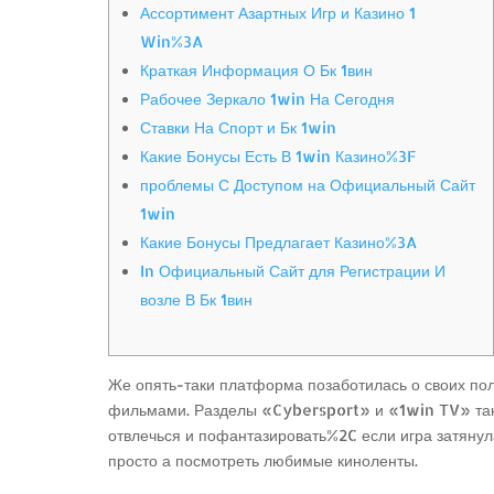
Ассортимент Азартных Игр и Казино 1
Win%3A
Краткая Информация О Бк 1вин
Рабочее Зеркало 1win На Сегодня
Ставки На Спорт и Бк 1win
Какие Бонусы Есть В 1win Казино%3F
проблемы С Доступом на Официальный Сайт
1win
Какие Бонусы Предлагает Казино%3A
In Официальный Сайт для Регистрации И
возле В Бк 1вин
Же опять-таки платформа позаботилась о своих по
фильмами. Разделы «Cybersport» и «1win TV» так
отвлечься и пофантазировать%2C если игра затянул
просто а посмотреть любимые киноленты.