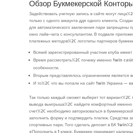
Обзор Букмекерской Контор
Задействовать учетную запись в сайте могут лица%2
только с одного аккаунта ддя одного клиента. Соз
для автоматического заключения пари запрещены п
окно лайв-чата с консультантом. В подвале прилож
платежных методов%2C логотипы партнеров букмек
Всякий зарегистрированный участник клуба имеет
Время рассмотреть%2C почему именно 1win casi
особенности.
Вторым представлялось ограничением является в
И то%2C что вы попали на сайт 1win Украина — в
Так только каждый сможет выберет тот вариант%2C 
вывода выигрыша%2C найдите комфортный именно Ва
счет%2C необходимо авторизоваться в букмекерск
заполнить форму и подтвердить платеж. Средства з
спортивных пари. Того сделать депозит в БК 1win%
«Пополнить в 1 клик». Букмекер принимает наличн