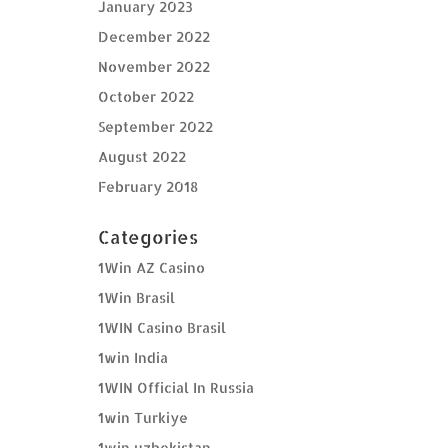
January 2023
December 2022
November 2022
October 2022
September 2022
August 2022
February 2018
Categories
1Win AZ Casino
1Win Brasil
1WIN Casino Brasil
1win India
1WIN Official In Russia
1win Turkiye
1win uzbekistan