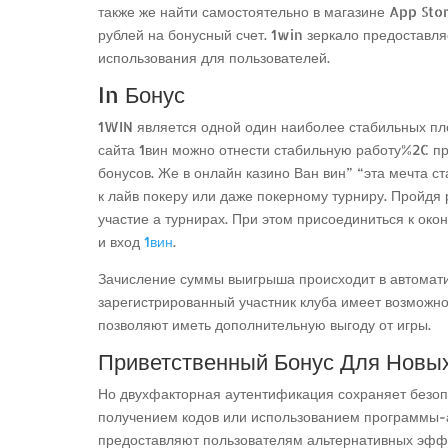
также же найти самостоятельно в магазине App Sto
рублей на бонусный счет. 1win зеркало предоставляе
использования для пользователей.
In Бонус
1WIN является одной один наиболее стабильных пл
сайта 1вин можно отнести стабильную работу%2C 
бонусов. Же в онлайн казино Ван вин” “эта мечта ст
к лайв покеру или даже покерному турниру. Пройдя
участие а турнирах. При этом присоединиться к ок
и вход
1вин
.
Зачисление суммы выигрыша происходит в автомат
зарегистрированный участник клуба имеет возможно
позволяют иметь дополнительную выгоду от игры.
Приветственный Бонус Для Новых
Но двухфакторная аутентификация сохраняет безоп
получением кодов или использованием программы-а
предоставляют пользователям альтернативных эффек