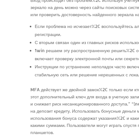
Вход происходит без проблем%2C используя учетну
зеркало на день можно через сайты поисковых сист
или проверить достоверность найденного зеркала на
Если проблема но исчезает%2C воспользуйтесь 
регистрации.
С вторым связан один из главных рисков использо
1win решаем эту распространенную решить%2C о
включает проверку электронной почты или секрет
Инструкции по устранению неполадок часто вклю
стабильную сеть или решение нерешенных с лок
MFA действует же двойной замок%2C только если кт
этот дополнительный ключ для входа в учетную зап
и снижает риск несанкционированного доступа.” “[
на депозит кредиту. Использовать бонусные деньги 
использования бонуса содержат указания%2C и каки
какими суммами. Пользователи могут играть спуст
планшетов.