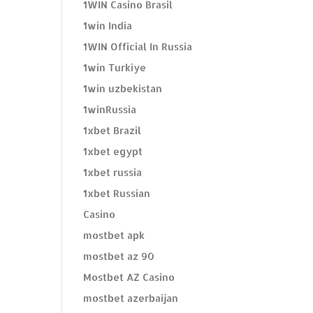
1WIN Casino Brasil
1win India
1WIN Official In Russia
1win Turkiye
1win uzbekistan
1winRussia
1xbet Brazil
1xbet egypt
1xbet russia
1xbet Russian
Casino
mostbet apk
mostbet az 90
Mostbet AZ Casino
mostbet azerbaijan