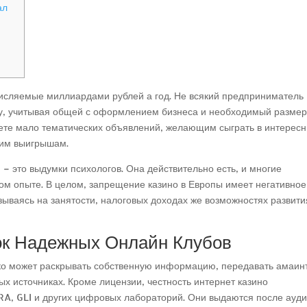
ал
числяемые миллиардами рублей а год. Не всякий предприниматель
ру, учитывая общей с оформлением бизнеса и необходимый разме
рнете мало тематических объявлений, желающим сыграть в интерес
щим выигрышам.
– это выдумки психологов. Она действительно есть, и многие
ом опыте. В целом, запрещение казино в Европы имеет негативное
ываясь на занятости, налоговых доходах же возможностях развити
ок Надежных Онлайн Клубов
ко может раскрывать собственную информацию, передавать амаин
х источниках. Кроме лицензии, честность интернет казино
A, GLI и других цифровых лабораторий. Они выдаются после ауди