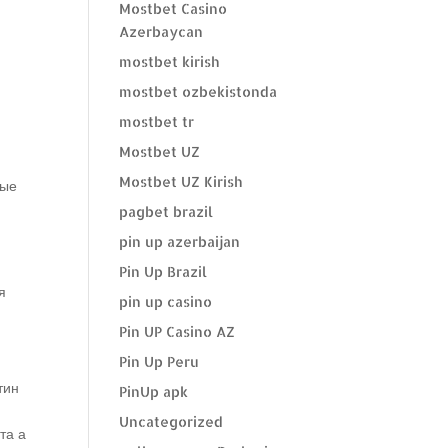
Mostbet Casino
Azerbaycan
mostbet kirish
mostbet ozbekistonda
mostbet tr
Mostbet UZ
р
Mostbet UZ Kirish
ные
pagbet brazil
pin up azerbaijan
Pin Up Brazil
я
pin up casino
Pin UP Casino AZ
Pin Up Peru
тин
PinUp apk
Uncategorized
та а