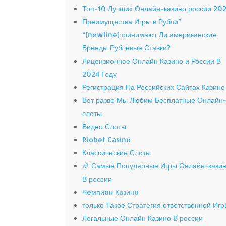
Топ-10 Лучших Онлайн-казино россии 20
Преимущества Игры в Рубли”
“[newline]принимают Ли американские
Бренды Рублевые Ставки?
Лицензионное Онлайн Казино и России В
2024 Году
Регистрация На Российских Сайтах Казино
Вот разве Мы Любим Бесплатные Онлайн
слоты
Видео Слоты
Riobet Casino
Классические Слоты
🏈 Самые Популярные Игры Онлайн-кази
В россии
Чeмпиoн Кaзинo
только Такое Стратегия ответственной Иг
Легальные Онлайн Казино В россии