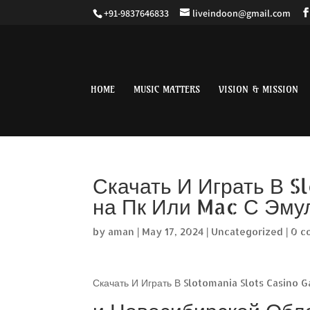
+91-9837646833
liveindoon@gmail.com
HOME
MUSIC MATTERS
VISION & MISSION
Скачать И Играть В S
на Пк Или Mac С Эму
by
aman
|
May 17, 2024
|
Uncategorized
|
0 c
Скачать И Играть В Slotomania Slots Casino