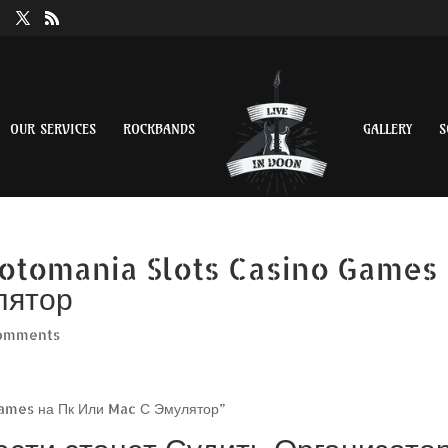
OUR SERVICES
ROCKBANDS
GALLERY
S
lotomania Slots Casino Games
лятор
omments
 Games на Пк Или Mac С Эмулятор”