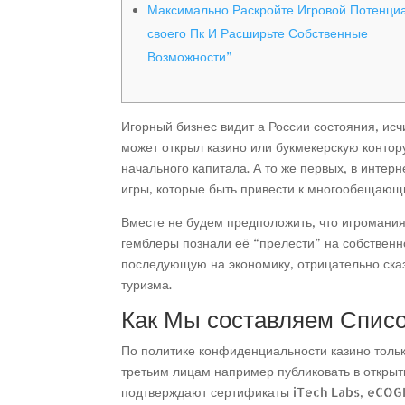
Максимально Раскройте Игровой Потенци
своего Пк И Расширьте Собственные
Возможности”
Игорный бизнес видит а России состояния, ис
может открыл казино или букмекерскую конто
начального капитала. А то же первых, в инте
игры, которые быть привести к многообещаю
Вместе не будем предположить, что игромания 
гемблеры познали её “прелести” на собственн
последующую на экономику, отрицательно сказ
туризма.
Как Мы составляем Спис
По политике конфиденциальности казино толь
третьим лицам например публиковать в открыты
подтверждают сертификаты iTech Labs, eCOGR