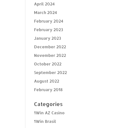
April 2024
March 2024
February 2024
February 2023
January 2023
December 2022
November 2022
October 2022
September 2022
August 2022
February 2018
Categories
1Win AZ Casino
1Win Brasil