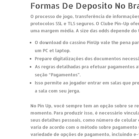
Formas De Deposito No Bra
O processo de jogo, transferência de informações
protocolos SSL e TLS seguros. O Clube Pin-Up of
uma margem média. A size das odds depende do ti
O download do cassino PinUp vale the pena par
um PC et laptop.
Prepare digitalizações dos documentos necessár
As regras detalhadas pra efetuar pagamentos a
seção “Pagamentos”.
Isso permite ao jogador entrar em salas que pr
a sala com seu jerga.
No Pin Up, você sempre tem an opção sobre se reg
momento. Para produzir isso, é necessário vincula
seus detalhes pessoais, como número de celular 
varia de acordo com o método sobre pagamento u
variedade de opções de pagamento, incluindo e-w