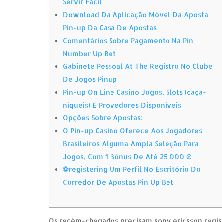
Servir Fácil
Download Da Aplicação Móvel Da Aposta
Pin-up Da Casa De Apostas
Comentários Sobre Pagamento Na Pin
Number Up Bet
Gabinete Pessoal At The Registro No Clube
De Jogos Pinup
Pin-up On Line Casino Jogos, Slots (caça-
níqueis) E Provedores Disponíveis
Opções Sobre Apostas:
O Pin-up Casino Oferece Aos Jogadores
Brasileiros Alguma Ampla Seleção Para
Jogos, Com 1 Bônus De Até 25 000 ₢
⚽️registering Um Perfil No Escritório Do
Corredor De Apostas Pin Up Bet
Os recém-chegados precisam sony ericsson registr