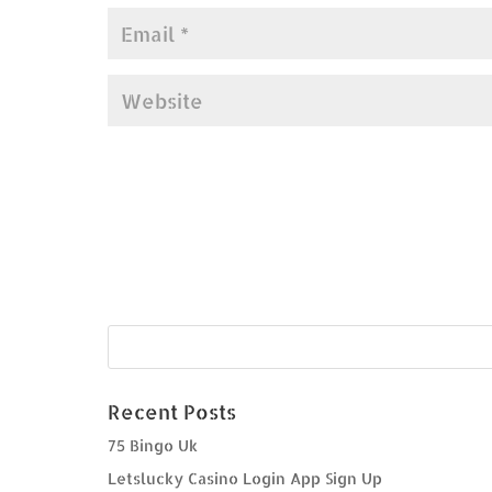
Recent Posts
75 Bingo Uk
Letslucky Casino Login App Sign Up