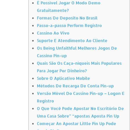
É Possível Jogar O Modo Demo
Gratuitamente?
Formas De Deposito No Brasil
Passo-a-passo Perform Registro
Cassino Ao Vivo
Suporte E Atendimento Ao Cliente
Os Being Unfaithful Melhores Jogos De
Cassino Pin-up
Quais São Os Caça-níqueis Mais Populares
Para Jogar Por Dinheiro?
Sobre O Aplicativo Mobile
Métodos De Recarga De Conta Pin-up
Versão Móvel Do Cassino Pin-up – Logon E
Registro
O Que Você Pode Apostar No Escritório De
Uma Casa Sobre” “apostas Aposta Pin Up
Começar An Apostar Little Pin Up Pode