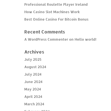
Professional Roulette Player Ireland
How Casino Slot Machines Work
Best Online Casino For Bitcoin Bonus
Recent Comments
A WordPress Commenter
on
Hello world!
Archives
July 2025
August 2024
July 2024
June 2024
May 2024
April 2024
March 2024