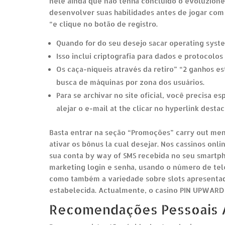
nele ainda que não tenha concluído o evoluzione
desenvolver suas habilidades antes de jogar com d
“e clique no botão de registro.
Quando for do seu desejo sacar operating syst
Isso inclui criptografia para dados e protocolos
Os caça-níqueis através da retiro” “2 ganhos e
busca de máquinas por zona dos usuários.
Para se archivar no site oficial, você precisa e
alejar o e-mail at the clicar no hyperlink desta
Basta entrar na seção “Promoções” carry out menu
ativar os bônus la cual desejar. Nos cassinos on
sua conta by way of SMS recebida no seu smartph
marketing login e senha, usando o número de tele
como também a variedade sobre slots apresentado
estabelecida. Actualmente, o casino PIN UPWARD c
Recomendações Pessoais 