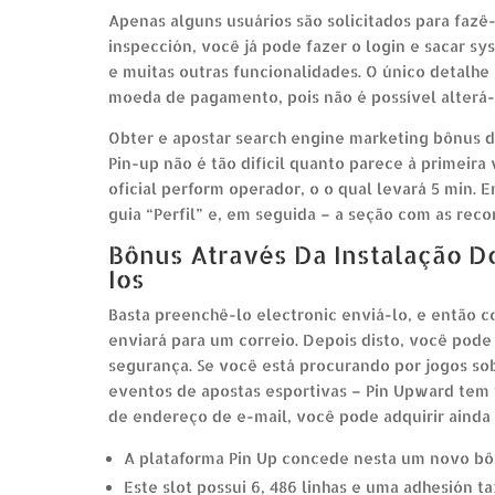
Apenas alguns usuários são solicitados para fazê
inspección, você já pode fazer o login e sacar sy
e muitas outras funcionalidades. O único detalhe 
moeda de pagamento, pois não é possível alterá-
Obter e apostar search engine marketing bônus d
Pin-up não é tão difícil quanto parece à primeira 
oficial perform operador, o o qual levará 5 min. 
guia “Perfil” e, em seguida – a seção com as rec
Bônus Através Da Instalação Do
Ios
Basta preenchê-lo electronic enviá-lo, e então 
enviará para um correio. Depois disto, você po
segurança. Se você está procurando por jogos sob
eventos de apostas esportivas – Pin Upward tem t
de endereço de e-mail, você pode adquirir ainda
A plataforma Pin Up concede nesta um novo bôn
Este slot possui 6, 486 linhas e uma adhesión 