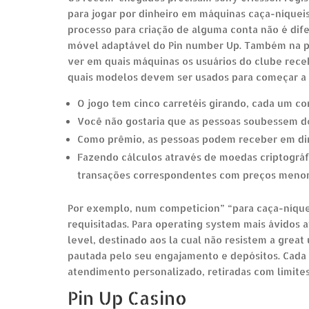
para jogar por dinheiro em máquinas caça-níqueis
processo para criação de alguma conta não é difer
móvel adaptável do Pin number Up. Também na pági
ver em quais máquinas os usuários do clube receb
quais modelos devem ser usados para começar a n
O jogo tem cinco carretéis girando, cada um c
Você não gostaria que as pessoas soubessem d
Como prêmio, as pessoas podem receber em din
Fazendo cálculos através de moedas criptográfi
transações correspondentes com preços menor
Por exemplo, num competicion” “para caça-níque
requisitadas. Para operating system mais ávidos 
level, destinado aos la cual não resistem a great
pautada pelo seu engajamento e depósitos. Cada 
atendimento personalizado, retiradas com limites
Pin Up Casino