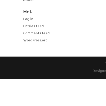
Meta
Log in
Entries feed
Comments feed
WordPress.org
Design