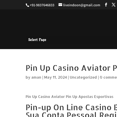
+91-9837646833
liveindoon@gmail.com
Select Page
Pin Up Casino Aviator 
by
aman
|
May 11, 2024
|
Uncategorized
|
0 comme
Pin Up Casino Aviator Pin Up Apostas Esportivas
Pin-up On Line Casino 
Sua Conta Pessoal Regi